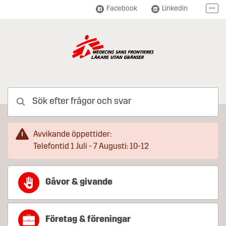
Hoppa till innehåll
Facebook
Linkedin
Fler
Instagram
Youtube
Självservice för månadsgivare
Frågor och Svar
Sök efter frågor och svar
Avvikande öppettider:
Telefontid 1 Juli - 7 Augusti: 10-12
Gåvor & givande
Företag & föreningar